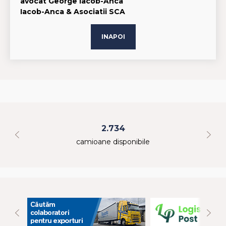
avocat George Iacob-Anca
Iacob-Anca & Asociatii SCA
INAPOI
2.734
camioane disponibile