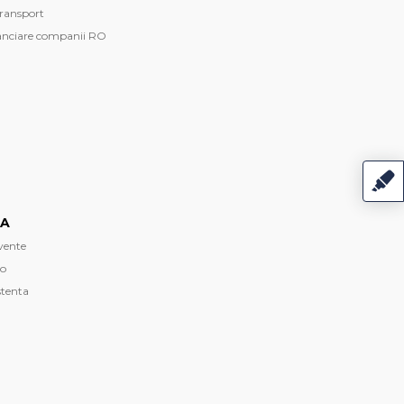
transport
anciare companii RO
TA
cvente
eo
stenta