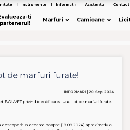
nitate
Instrumente
Informatii
Asistenta
Contact
Evalueaza-ti
Marfuri
Camioane
Lici
partenerul!
ot de marfuri furate!
INFORMARI |
20-Sep-2024
 BOUVET privind identificarea unui lot de marfuri furate.
a descoperit in aceasta noapte (18.09.2024) aproximativ o