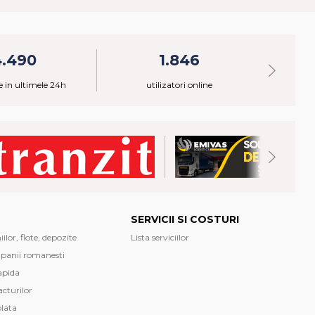
4.490
1.846
 in ultimele 24h
utilizatori online
SERVICII SI COSTURI
lor, flote, depozite
Lista serviciilor
mpanii romanesti
apida
cturilor
plata