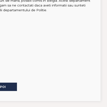
rt de marfa, posibil comis in Belgia. Acest departament
ugam sa ne contactati daca aveti informatii sau sunteti
lii departamentului de Politie.
APOI