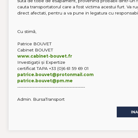
suta de tobe de esapament, provenind probabil dintr-un fu
cauta transportatorul care a fost victima acestui furt. Va r
direct afectati, pentru a va pune in legatura cu responsabi
Cu stimă,
Patrice BOUVET
Cabinet BOUVET
www.cabinet-bouvet.fr
Investigații și Expertize
certificat TAPA +33 (0)6 61 59 69 01
patrice.bouvet@protonmail.com
patrice.bouvet@pm.me
--------------------------------------------
Admin. BursaTransport
IN