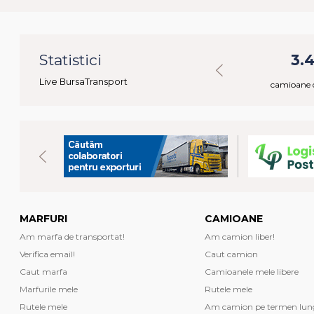
84
Statistici
49.233
3.
Live BursaTransport
ctivi
marfuri disponibile
camioane d
MARFURI
CAMIOANE
Am marfa de transportat!
Am camion liber!
Verifica email!
Caut camion
Caut marfa
Camioanele mele libere
Marfurile mele
Rutele mele
Rutele mele
Am camion pe termen lun