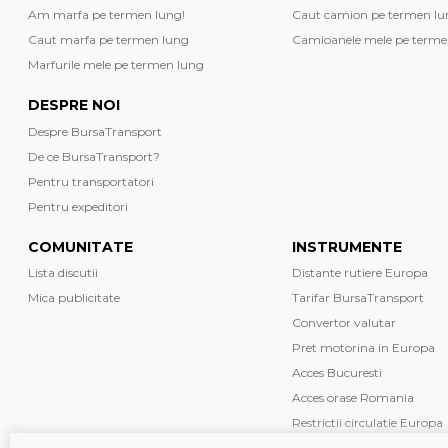
Am marfa pe termen lung!
Caut camion pe termen lu
Caut marfa pe termen lung
Camioanele mele pe terme
Marfurile mele pe termen lung
DESPRE NOI
Despre BursaTransport
De ce BursaTransport?
Pentru transportatori
Pentru expeditori
COMUNITATE
INSTRUMENTE
Lista discutii
Distante rutiere Europa
Mica publicitate
Tarifar BursaTransport
Convertor valutar
Pret motorina in Europa
Acces Bucuresti
Acces orase Romania
Restrictii circulatie Europa
Formulare transport