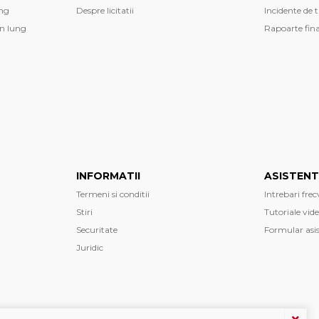
ng
Despre licitatii
Incidente de 
n lung
Rapoarte fin
INFORMATII
ASISTEN
Termeni si conditii
Intrebari fre
Stiri
Tutoriale vid
Securitate
Formular asi
Juridic