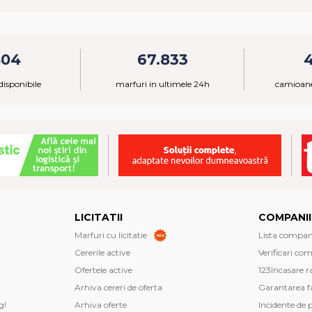
404
67.833
isponibile
marfuri in ultimele 24h
camioane
LICITATII
COMPANII
Marfuri cu licitatie
Lista companii
Cererile active
Verificari co
Ofertele active
123Incasare r
Arhiva cereri de oferta
Garantarea fa
g!
Arhiva oferte
Incidente de 