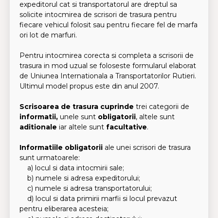
expeditorul cat si transportatorul are dreptul sa
solicite intocmirea de scrisori de trasura pentru
fiecare vehicul folosit sau pentru fiecare fel de marfa
ori lot de marfuri.
Pentru intocmirea corecta si completa a scrisorii de
trasura in mod uzual se foloseste formularul elaborat
de Uniunea Internationala a Transportatorilor Rutieri.
Ultimul model propus este din anul 2007.
Scrisoarea de trasura cuprinde
trei categorii de
informatii
,
unele sunt
obligatorii
, altele sunt
aditionale
iar altele sunt
facultative
.
Informatiile obligatorii
ale unei scrisori de trasura
sunt urmatoarele:
a) locul si data intocmirii sale;
b) numele si adresa expeditorului;
c) numele si adresa transportatorului;
d) locul si data primirii marfii si locul prevazut
pentru eliberarea acesteia;