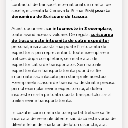
contractul de transport international de marfuri pe
sosele, incheiata la Geneva la 19 mai 1956)
poarta
denumirea de
Scrisoare de trasura
.
Acest document
se intocmeste in 3 exemplare
,
toate avand aceeasi valoare. De regula,
scrisoarea
de trasura este intocmita de catre expeditor
personal, insa aceasta mai poate fi intocmita de
expeditor si prin reprezentant. Toate exemplarele
trebuie, dupa completare, semnate atat de
expeditor cat si de transportator. Semnaturile
expeditorului si transportatorului putind sa fie
imprimate sau inlocuite prin stampilele acestora.
Exemplarele scrisorii de trasura au destinatie precisa:
primul exemplar revine expeditorului, al doilea
insoteste marfa pe toata durata transportului, iar al
treilea revine transportatorului.
In cazul in care marfa de transportat trebuie sa fie
incarcata de vehicule diferite sau daca este vorba de
diferite feluri de marfa ori de loturi distincte, atat