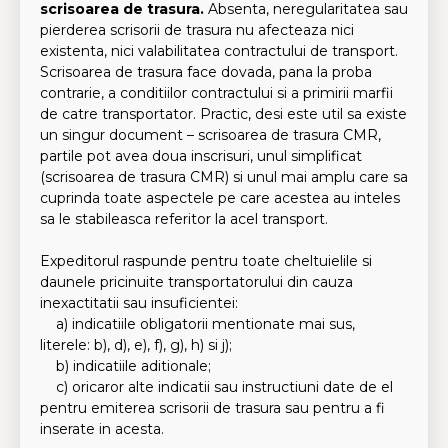
scrisoarea de trasura.
Absenta, neregularitatea sau
pierderea scrisorii de trasura nu afecteaza nici
existenta, nici valabilitatea contractului de transport.
Scrisoarea de trasura face dovada, pana la proba
contrarie, a conditiilor contractului si a primirii marfii
de catre transportator. Practic, desi este util sa existe
un singur document – scrisoarea de trasura CMR,
partile pot avea doua inscrisuri, unul simplificat
(scrisoarea de trasura CMR) si unul mai amplu care sa
cuprinda toate aspectele pe care acestea au inteles
sa le stabileasca referitor la acel transport.
Expeditorul raspunde pentru toate cheltuielile si
daunele pricinuite transportatorului din cauza
inexactitatii sau insuficientei:
a) indicatiile obligatorii mentionate mai sus,
literele: b), d), e), f), g), h) si j);
b) indicatiile aditionale;
c) oricaror alte indicatii sau instructiuni date de el
pentru emiterea scrisorii de trasura sau pentru a fi
inserate in acesta.