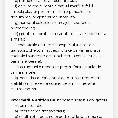
e) numele si adresa destinatarului;
f) denumirea curenta a naturii marfii si felul
ambalajului, iar pentru marfurile periculoase,
denumirea lor general recunoscuta;
g) numarul coletelor, marcajele speciale si
numerele lor;
h) greutatea bruta sau cantitatea astfel exprimata
a marfii;
i) cheltuielile aferente transportului (pret de
transport, cheltuieli accesorii, taxe de vama si alte
cheltuieli survenite de la incheierea contractului si
pana la eliberare);
j) instructiunile necesare pentru formalitatile de
vama si altele;
k) indicatia ca transportul este supus regimului
stabilit prin prezenta conventie si nici unei alte
clauze contrare.
Informatiile aditionale
, necesare insa nu obligatorii
sunt urmatoarele:
a) interzicerea transbordarii;
b) cheltuielile pe care expeditorul le ia asupra sa;