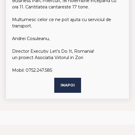
Business Parc miercuri, 18 noiembrie incepand cu
ora 11. Cantitatea cantareste 17 tone.
Multumesc celor ce ne pot ajuta cu serviciul de
transport.
Andrei Cosuleanu,
Director Executiv Let's Do It, Romania!
un proiect Asociatia Viitorul in Zori
Mobil: 0752.247.585
INAPOI