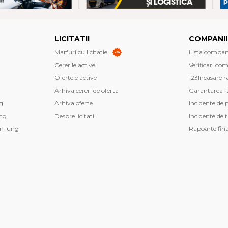
LICITATII
COMPANII
Marfuri cu licitatie
Lista companii
Cererile active
Verificari co
Ofertele active
123Incasare r
Arhiva cereri de oferta
Garantarea fa
g!
Arhiva oferte
Incidente de 
ng
Despre licitatii
Incidente de 
n lung
Rapoarte fin