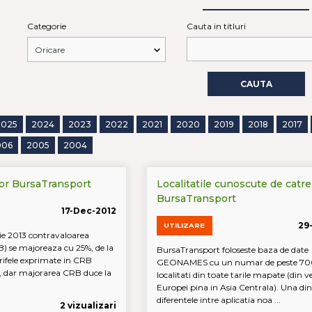
Categorie
Cauta in titluri
CAUTA
2025
2024
2023
2022
2021
2020
2019
2018
2017
006
2005
2004
lor BursaTransport
Localitatile cunoscute de catre
BursaTransport
17-Dec-2012
29
UTILIZARE
ie 2013 contravaloarea
B) se majoreaza cu 25%, de la
BursaTransport foloseste baza de date
arifele exprimate in CRB
GEONAMES cu un numar de peste 70
 dar majorarea CRB duce la
localitati din toate tarile mapate (din v
Europei pina in Asia Centrala). Una din
diferentele intre aplicatia noa ...
2 vizualizari