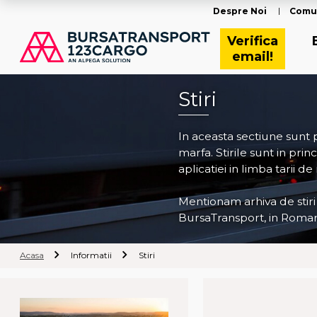
Despre Noi
Comu
Verifica
email!
Stiri
In aceasta sectiune sunt
marfa. Stirile sunt in pri
aplicatiei in limba tarii de
Mentionam arhiva de stiri
BursaTransport, in Roman
Acasa
Informatii
Stiri