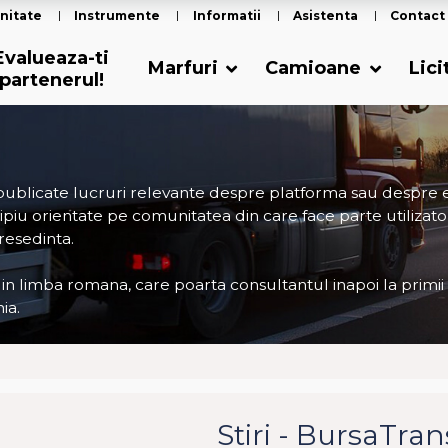
nitate
Instrumente
Informatii
Asistenta
Contact
Evalueaza-ti
Marfuri
Camioane
Lici
partenerul!
 publicate lucruri relevante despre platforma sau despre
ncipiu orientate pe comunitatea din care face parte utilizator
 resedinta.
 in limba romana, care poarta consultantul inapoi la primii
ia.
Stiri - BursaTra