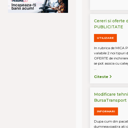
Cereri si oferte 
PUBLICITATE
UTILIZARE
In rubrica de MICA 
valabile 2 noi tipuri 
OFERTE de inchiriere.
se pot asocia cu categ
...
Citeste
Modificare tehni
BursaTransport
INFORMARI
Dupa cum din pacate
dumneavoastra ati ob