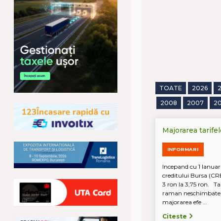
TOATE
2026
2008
2007
2
Majorarea tarife
INFORMARI
Incepand cu 1 Ianuar
creditului Bursa (CR
3 ron la 3,75 ron. T
raman neschimbate,
majorarea efe ...
Citeste