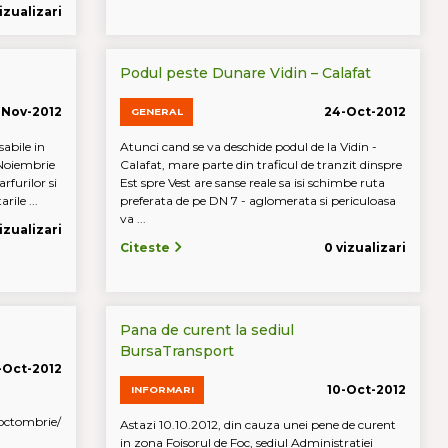
izualizari
Podul peste Dunare Vidin – Calafat
-Nov-2012
24-Oct-2012
GENERAL
abile in
Atunci cand se va deschide podul de la Vidin -
Noiembrie
Calafat, mare parte din traficul de tranzit dinspre
rfurilor si
Est spre Vest are sanse reale sa isi schimbe ruta
rile ...
preferata de pe DN 7 - aglomerata si periculoasa
va ...
vizualizari
Citeste
0 vizualizari
Pana de curent la sediul
BursaTransport
-Oct-2012
10-Oct-2012
INFORMARI
octombrie/
Astazi 10.10.2012, din cauza unei pene de curent
in zona Foisorul de Foc, sediul Administratiei