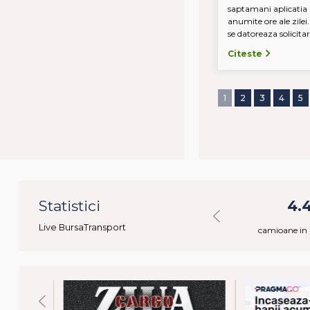
saptamani aplicatia 
anumite ore ale zilei
se datoreaza solicitari
Citeste
1
2
3
4
5
2
Statistici
67.232
4.
Live BursaTransport
onibile
marfuri in ultimele 24h
camioane in 