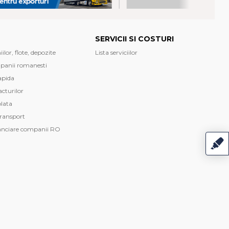
SERVICII SI COSTURI
lor, flote, depozite
Lista serviciilor
mpanii romanesti
apida
cturilor
plata
transport
anciare companii RO