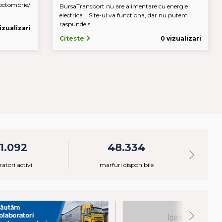
octombrie/
BursaTransport nu are alimentare cu energie
electrica. Site-ul va functiona, dar nu putem
raspunde s ...
vizualizari
Citeste
0 vizualizari
1.092
48.334
izatori activi
marfuri disponibile
ca