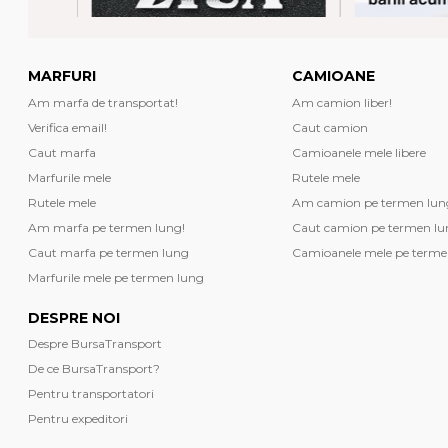
MARFURI
CAMIOANE
Am marfa de transportat!
Am camion liber!
Verifica email!
Caut camion
Caut marfa
Camioanele mele libere
Marfurile mele
Rutele mele
Rutele mele
Am camion pe termen lun
Am marfa pe termen lung!
Caut camion pe termen lu
Caut marfa pe termen lung
Camioanele mele pe terme
Marfurile mele pe termen lung
DESPRE NOI
Despre BursaTransport
De ce BursaTransport?
Pentru transportatori
Pentru expeditori