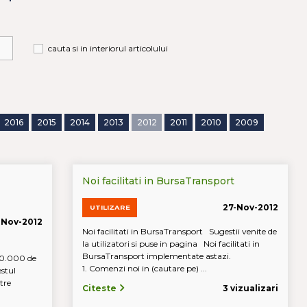
cauta si in interiorul articolului
2016
2015
2014
2013
2012
2011
2010
2009
Noi facilitati in BursaTransport
27-Nov-2012
UTILIZARE
-Nov-2012
Noi facilitati in BursaTransport Sugestii venite de
la utilizatori si puse in pagina Noi facilitati in
BursaTransport implementate astazi.
0.000 de
1. Comenzi noi in (cautare pe) ...
estul
tre
Citeste
3 vizualizari