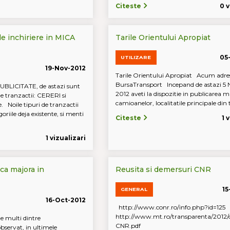
Citeste
0 v
de inchiriere in MICA
Tarile Orientului Apropiat
05
UTILIZARE
19-Nov-2012
Tarile Orientului Apropiat Acum adres
BursaTransport Incepand de astazi 5 
PUBLICITATE, de astazi sunt
2012 aveti la dispozitie in publicarea ma
de tranzactii: CERERI si
camioanelor, localitatile principale din ta
 Noile tipuri de tranzactii
oriile deja existente, si menti
Citeste
1 
1 vizualizari
ca majora in
Reusita si demersuri CNR
15
GENERAL
16-Oct-2012
http://www.conr.ro/info.php?id=125
http://www.mt.ro/transparenta/2012/
 multi dintre
CNR.pdf
servat, in ultimele