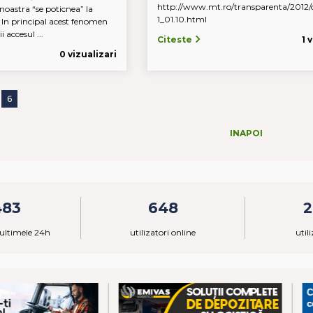
http://www.mt.ro/transparenta/2012/
noastra “se poticnea” la
1_01.10.html
. In principal acest fenomen
i accesul ...
Citeste
1 
0 vizualizari
6
INAPOI
483
648
2
ultimele 24h
utilizatori online
util