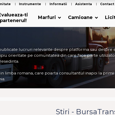
nitate
Instrumente
Informatii
Asistenta
Contact
Evalueaza-ti
Marfuri
Camioane
Lici
partenerul!
 publicate lucruri relevante despre platforma sau despre
ncipiu orientate pe comunitatea din care face parte utilizator
 resedinta.
 in limba romana, care poarta consultantul inapoi la primii
ia.
Stiri - BursaTra