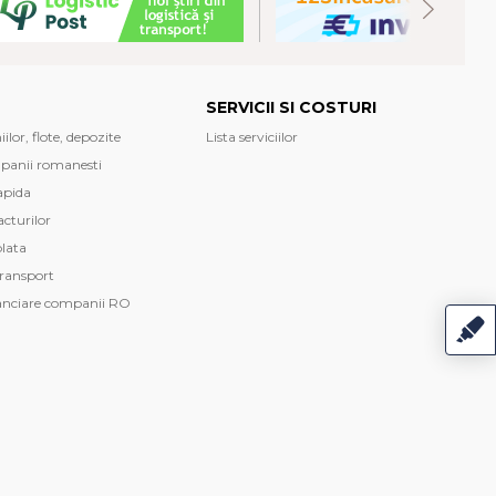
SERVICII SI COSTURI
lor, flote, depozite
Lista serviciilor
mpanii romanesti
apida
cturilor
plata
transport
anciare companii RO