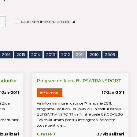
cauta si in interiorul articolului
2016
2015
2014
2013
2012
2011
2010
2009
rfurilor
Program de lucru BURSATRANSPORT
7-Jan-2011
17-Jan-2011
INFORMARI
i Ziua
Va informam ca in data de 17 Ianuarie 2011,
 la
programul de lucru cu publicul in cadrul biroului
BURSATRANSPORT va fi intre orele 09:00–15:30
 marfurilor
Va multumim pentru intelegere si ne cerem
scuze pentru e ...
vizualizari
Citeste
37 vizualizari