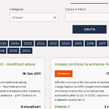
Categorie
Cauta in titluri
CAUTA
2025
2024
2023
2022
2021
2020
2019
2018
2017
006
2005
2004
0 - modificari aduse
Incepe controlul la arimarea ma
18-Jan-2011
1
GENERAL
i completarile aduse
Afla din numarul din ianuarie al reviste
 - Normele privind
Cargo faptul ca ARR incepe controalele
area transporturilor rutiere si
arimarea marfurilor si la cantarirea
e acestora - prin Ordinul nr.
autovehiculelor şi ca, in 2010, volumul
a depasit nivelul din 2 ...
6 vizualizari
Citeste
2 