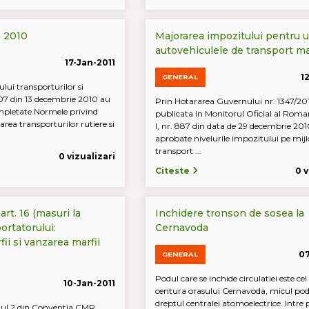
n 2010
Majorarea impozitului pentru 
autovehiculele de transport ma
17-Jan-2011
1
GENERAL
lui transporturilor si
1007 din 13 decembrie 2010 au
Prin Hotararea Guvernului nr. 1347/20
ompletate Normele privind
publicata in Monitorul Oficial al Roman
area transporturilor rutiere si
I, nr. 887 din data de 29 decembrie 201
aprobate nivelurile impozitului pe mijl
transport ...
0 vizualizari
Citeste
0 v
rt. 16 (masuri la
Inchidere tronson de sosea la
ortatorului:
Cernavoda
ii si vanzarea marfii
07
GENERAL
Podul care se inchide circulatiei este cel
10-Jan-2011
centura orasului Cernavoda, micul pod
dreptul centralei atomoelectrice. Intre 
eanul 2 din Conventia CMR