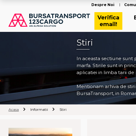
Despre Noi
Comu
Verifica
email!
Stiri
In aceasta sectiune sunt
marfa. Stirile sunt in pri
aplicatiei in limba tarii de
Mentionam arhiva de stiri
BursaTransport, in Roman
Acasa
Informatii
Stiri