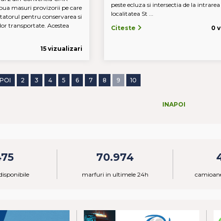
peste ecluza si intersectia de la intrarea
ua masuri provizorii pe care
localitatea St ...
rtatorul pentru conservarea si
lor transportate. Acestea
Citeste
0 v
15 vizualizari
APOI
2
3
4
5
6
7
8
9
10
INAPOI
475
70.974
isponibile
marfuri in ultimele 24h
camioane