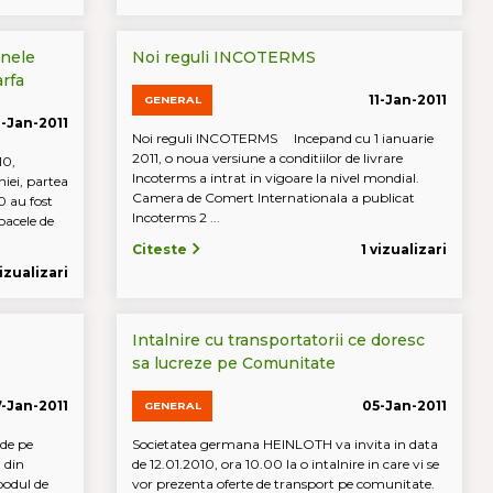
unele
Noi reguli INCOTERMS
rfa
11-Jan-2011
GENERAL
2-Jan-2011
Noi reguli INCOTERMS Incepand cu 1 ianuarie
2011, o noua versiune a conditiilor de livrare
10,
Incoterms a intrat in vigoare la nivel mondial.
iei, partea
Camera de Comert Internationala a publicat
0 au fost
Incoterms 2 ...
oacele de
Citeste
1 vizualizari
izualizari
Intalnire cu transportatorii ce doresc
sa lucreze pe Comunitate
-Jan-2011
05-Jan-2011
GENERAL
 de pe
Societatea germana HEINLOTH va invita in data
 din
de 12.01.2010, ora 10.00 la o intalnire in care vi se
podul de
vor prezenta oferte de transport pe comunitate.