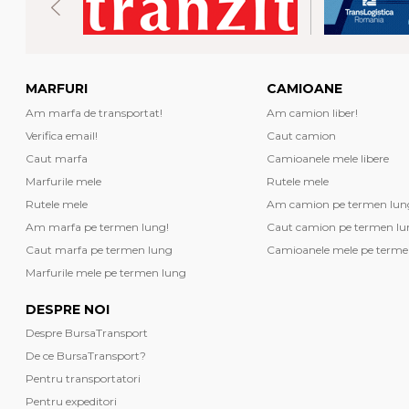
MARFURI
CAMIOANE
Am marfa de transportat!
Am camion liber!
Verifica email!
Caut camion
Caut marfa
Camioanele mele libere
Marfurile mele
Rutele mele
Rutele mele
Am camion pe termen lun
Am marfa pe termen lung!
Caut camion pe termen lu
Caut marfa pe termen lung
Camioanele mele pe terme
Marfurile mele pe termen lung
DESPRE NOI
Despre BursaTransport
De ce BursaTransport?
Pentru transportatori
Pentru expeditori