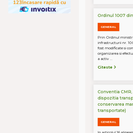
Ordinul 1007 di
GENERAL
Prin Ordinul ministru
infrastructurii nr. 
fost modificate si c
organizarea si efectu
a activ ...
Citeste
Conventia CMR, a
dispozitia transp
conservarea marf
transportate)
GENERAL
In articolul 16 alin