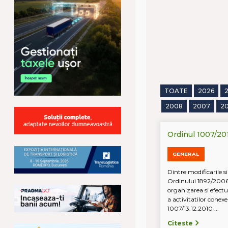
TOATE
2026
2008
2007
2
Ordinul 1007/201
GENERAL
Dintre modificarile s
Ordinului 1892/2006
organizarea si efectu
a activitatilor conex
1007/13.12.2010 ...
Citeste