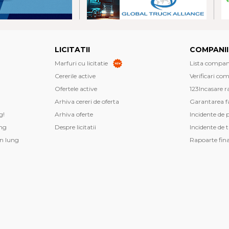
LICITATII
COMPANII
Marfuri cu licitatie
Lista companii
Cererile active
Verificari co
Ofertele active
123Incasare r
Arhiva cereri de oferta
Garantarea fa
g!
Arhiva oferte
Incidente de 
ng
Despre licitatii
Incidente de 
n lung
Rapoarte fin