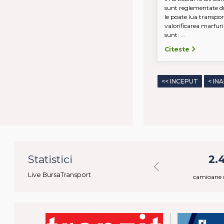
sunt reglementate do
le poate lua transpo
valorificarea marfuri
sunt: ...
Citeste
<< INCEPUT
< IN
47
Statistici
40.257
2.
Live BursaTransport
ctivi
marfuri disponibile
camioane d