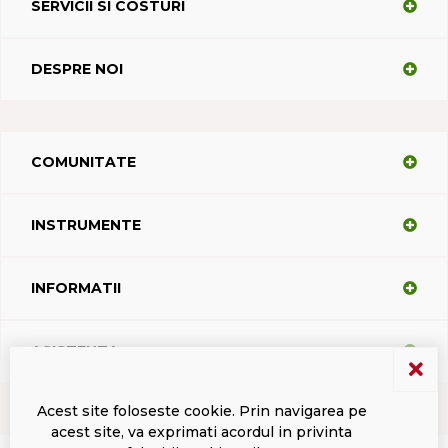
SERVICII SI COSTURI
DESPRE NOI
COMUNITATE
INSTRUMENTE
INFORMATII
ASISTENTA
Acest site foloseste cookie. Prin navigarea pe
acest site, va exprimati acordul in privinta
Termeni si conditii
Politica de confidentialitate
Marci inregistrate Dacodasoft