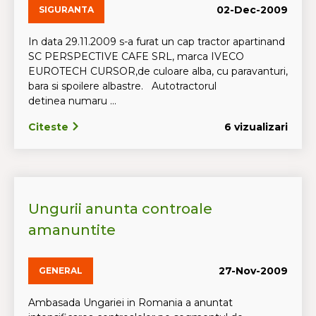
02-Dec-2009
SIGURANTA
In data 29.11.2009 s-a furat un cap tractor apartinand
SC PERSPECTIVE CAFE SRL, marca IVECO
EUROTECH CURSOR,de culoare alba, cu paravanturi,
bara si spoilere albastre. Autotractorul
detinea numaru ...
Citeste
6 vizualizari
Ungurii anunta controale
amanuntite
27-Nov-2009
GENERAL
Ambasada Ungariei in Romania a anuntat