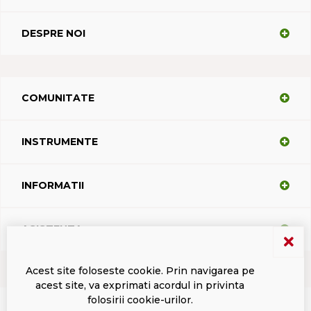
DESPRE NOI
COMUNITATE
INSTRUMENTE
INFORMATII
ASISTENTA
Acest site foloseste cookie. Prin navigarea pe
acest site, va exprimati acordul in privinta
Termeni si conditii
Politica de confidentialitate
Marci inregistrate Dacodasoft
folosirii cookie-urilor.