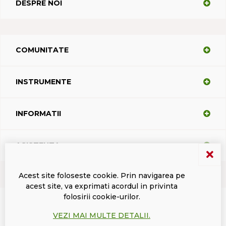
DESPRE NOI
COMUNITATE
INSTRUMENTE
INFORMATII
ASISTENTA
Acest site foloseste cookie. Prin navigarea pe
acest site, va exprimati acordul in privinta
Termeni si conditii
Politica de confidentialitate
Marci inregistrate Dacodasoft
folosirii cookie-urilor.
ISL Light Client
VEZI MAI MULTE DETALII.
© 2026 DacodaSoft SRL