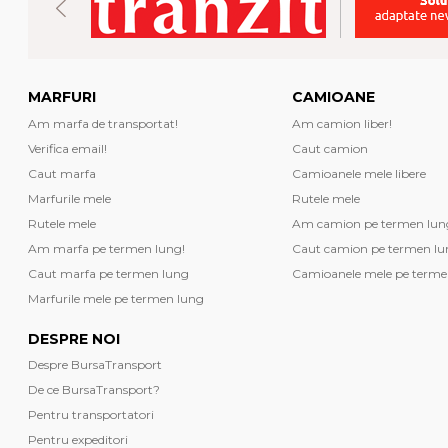
MARFURI
CAMIOANE
Am marfa de transportat!
Am camion liber!
Verifica email!
Caut camion
Caut marfa
Camioanele mele libere
Marfurile mele
Rutele mele
Rutele mele
Am camion pe termen lun
Am marfa pe termen lung!
Caut camion pe termen lu
Caut marfa pe termen lung
Camioanele mele pe terme
Marfurile mele pe termen lung
DESPRE NOI
Despre BursaTransport
De ce BursaTransport?
Pentru transportatori
Pentru expeditori