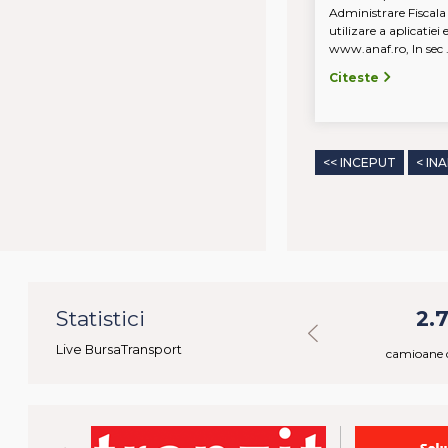
Administrare Fiscala
utilizare a aplicatiei
www.anaf.ro, In sec .
Citeste
<< INCEPUT
< IN
07
Statistici
28.788
2.
Live BursaTransport
ctivi
marfuri disponibile
camioane d