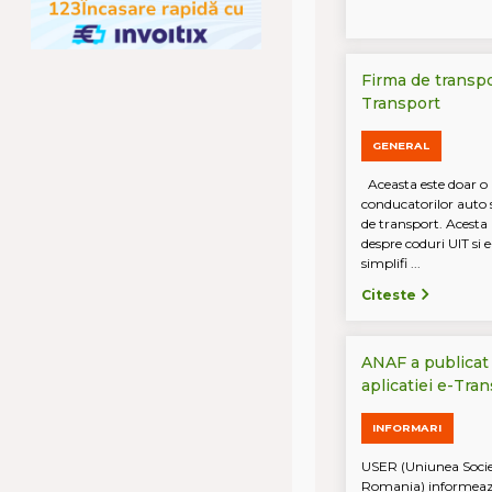
Firma de transpo
Transport
GENERAL
Aceasta este doar o 
conducatorilor auto s
de transport. Acesta
despre coduri UIT si e
simplifi ...
Citeste
ANAF a publicat 
aplicatiei e-Tra
INFORMARI
USER (Uniunea Societ
Romania) informeaz