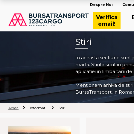
Despre Noi
Comu
Verifica
email!
Stiri
In aceasta sectiune sunt
marfa. Stirile sunt in pri
aplicatiei in limba tarii de
Mentionam arhiva de stiri
BursaTransport, in Roman
Acasa
Informatii
Stiri