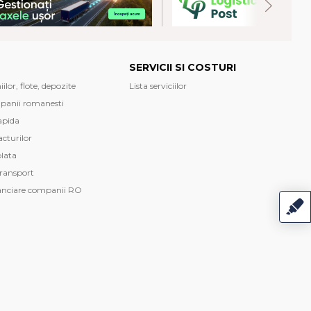
SERVICII SI COSTURI
lor, flote, depozite
Lista serviciilor
mpanii romanesti
apida
cturilor
plata
transport
anciare companii RO