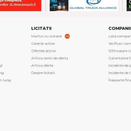
LICITATII
COMPANII
Marfuri cu licitatie
Lista companii
Cererile active
Verificari co
Ofertele active
123Incasare r
Arhiva cereri de oferta
Garantarea fa
g!
Arhiva oferte
Incidente de 
ng
Despre licitatii
Incidente de 
n lung
Rapoarte fin