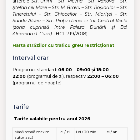
arterele
Str. Unirii – Str. Plevna – Str. Rahova – Str.
Ștefan cel Mare – Str. M. Bravu – Str. Roșiorilor – Str.
Tineretului – Str. Ghioceilor – Str. Mioriței – Str.
Sandu Aldea – Str. Piața Uzinei și tot Centrul Vechi
(zona cuprinsă între Faleza Dunării și Bd.
Alexandru
I. Cuza)
. (HCL 719/2018)
Harta străzilor cu traficu greu restricționat
Interval orar
Programul standard:
06:00 – 09:00 şi 18:00 –
22:00
(programul de zi), respectiv
22:00 – 06:00
(programul de noapte).
Tarife
Tarife valabile pentru anul 2026
Masă totală maxim
Lei / zi
Lei / 30 zile
Lei / an
autorizată