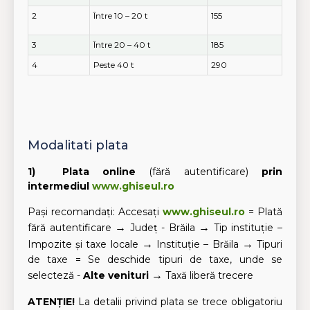
2
Între 10 – 20 t
155
3
Între 20 – 40 t
185
4
Peste 40 t
290
Modalitati plata
1) Plata online
(fără autentificare)
prin
intermediul
www.ghiseul.ro
Pași recomandați:
Accesați
www.ghiseul.ro
= Plată
fără autentificare
→
Județ - Brăila
→
Tip instituție –
Impozite și taxe locale
→
Instituție – Brăila
→
Tipuri
de taxe = Se deschide tipuri de taxe, unde se
selecteză -
Alte venituri
→
Taxă liberă trecere
ATENȚIE!
La detalii privind plata se trece obligatoriu