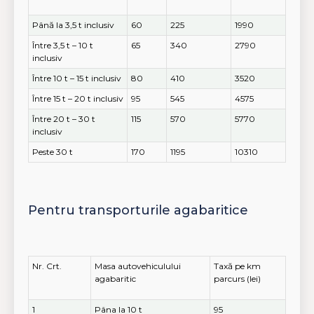
Până la 3,5 t inclusiv
60
225
1990
Între 3,5 t – 10 t
65
340
2790
inclusiv
Între 10 t – 15 t inclusiv
80
410
3520
Între 15 t – 20 t inclusiv
95
545
4575
Între 20 t – 30 t
115
570
5770
inclusiv
Peste 30 t
170
1195
10310
Pentru transporturile agabaritice
Nr. Crt.
Masa autovehiculului
Taxă pe km
agabaritic
parcurs (lei)
1
Pâna la 10 t
95