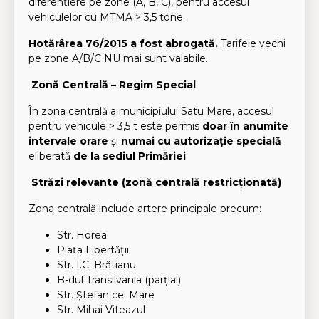
diferențiere pe zone (A, B, C), pentru accesul
vehiculelor cu MTMA > 3,5 tone.
Hotărârea 76/2015 a fost abrogată.
Tarifele vechi
pe zone A/B/C NU mai sunt valabile.
Zonă Centrală – Regim Special
În zona centrală a municipiului Satu Mare, accesul
pentru vehicule > 3,5 t este permis
doar în anumite
intervale orare
și
numai cu autorizație specială
eliberată
de la sediul Primăriei
.
Străzi relevante (zonă centrală restricționată)
Zona centrală include artere principale precum:
Str. Horea
Piața Libertății
Str. I.C. Brătianu
B-dul Transilvania (parțial)
Str. Ștefan cel Mare
Str. Mihai Viteazul