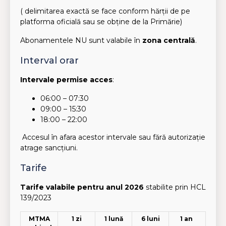
( delimitarea exactă se face conform hărții de pe
platforma oficială sau se obține de la Primărie)
Abonamentele NU sunt valabile în
zona centrală
.
Interval orar
Intervale permise acces
:
06:00 – 07:30
09:00 – 15:30
18:00 – 22:00
Accesul în afara acestor intervale sau fără autorizație
atrage sancțiuni.
Tarife
Tarife valabile pentru anul
2026
stabilite prin HCL
139/2023
MTMA
1 zi
1 lună
6 luni
1 an