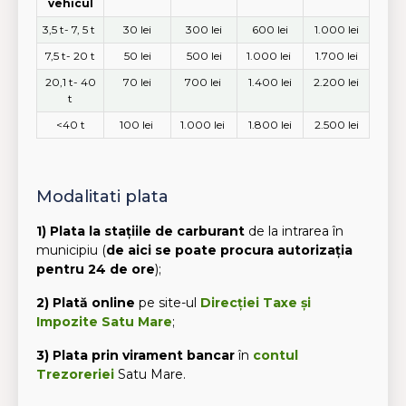
vehicul
3,5 t- 7, 5 t
30 lei
300 lei
600 lei
1.000 lei
7,5 t- 20 t
50 lei
500 lei
1.000 lei
1.700 lei
20,1 t- 40
70 lei
700 lei
1.400 lei
2.200 lei
t
<40 t
100 lei
1.000 lei
1.800 lei
2.500 lei
Modalitati plata
1) Plata la stațiile de carburant
de la intrarea în
municipiu (
de aici se poate procura autorizația
pentru 24 de ore
);
2) Plată online
pe site-ul
Direcției Taxe și
Impozite
Satu Mare
;
3) Plata prin virament bancar
în
contul
Trezoreriei
Satu Mare.